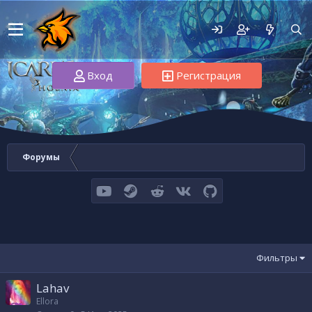
Вход
Регистрация
Форумы
youtube
Steam
Reddit
VK
GitHub
Фильтры
Lahav
Ellora