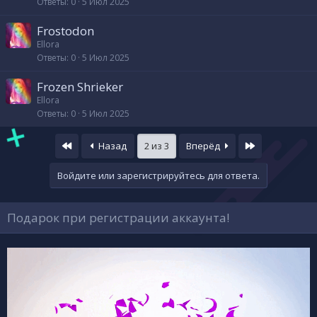
Ответы
0
5 Июл 2025
Frostodon
Ellora
Ответы
0
5 Июл 2025
Frozen Shrieker
Ellora
Ответы
0
5 Июл 2025
First
Last
Назад
2 из 3
Вперёд
Войдите или зарегистрируйтесь для ответа.
Подарок при регистрации аккаунта!