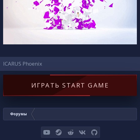
ICARUS Phoenix
ИГРАТЬ START GAME
Форумы
youtube
Steam
Reddit
VK
GitHub