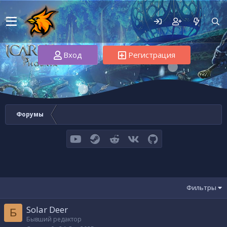
Вход
Регистрация
Форумы
youtube
Steam
Reddit
VK
GitHub
Фильтры
Solar Deer
Б
Бывший редактор