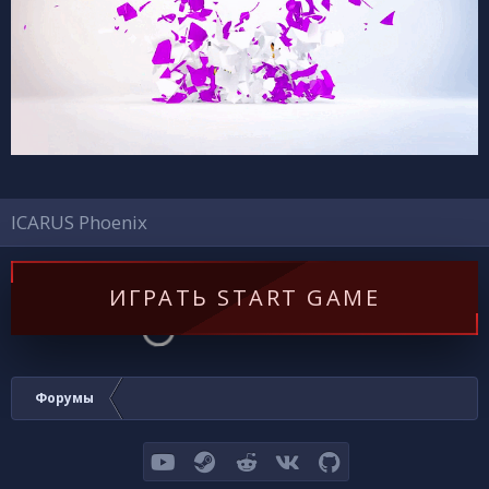
ICARUS Phoenix
ИГРАТЬ START GAME
Форумы
youtube
Steam
Reddit
VK
GitHub