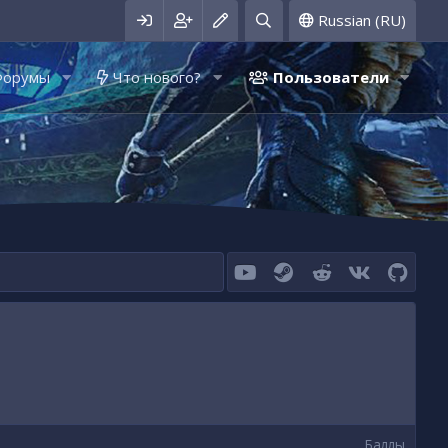
Russian (RU)
Форумы
Что нового?
Пользователи
youtube
Steam
Reddit
VK
GitHu
Баллы