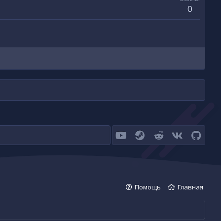
0
youtube
Steam
Reddit
VK
GitHu
Помощь
Главная