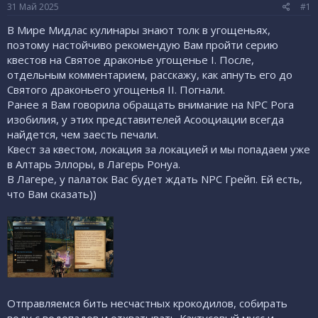
е
ч
31 Май 2025
#1
м
а
ы
л
В Мире Мидлас кулинары знают толк в угощеньях,
а
поэтому настойчиво рекомендую Вам пройти серию
квестов на Святое драконье угощенье I. После,
отдельным комментарием, расскажу, как апнуть его до
Святого драконьего угощенья II. Погнали.
Ранее я Вам говорила обращать внимание на NPC Рога
изобилия, у этих представителей Асооциации всегда
найдется, чем заесть печали.
Квест за квестом, локация за локацией и мы попадаем уже
в Алтарь Эллоры, в Лагерь Ронуа.
В Лагере, у палаток Вас будет ждать NPC Грейп. Ей есть,
что Вам сказать))
Отправляемся бить несчастных крокодилов, собирать