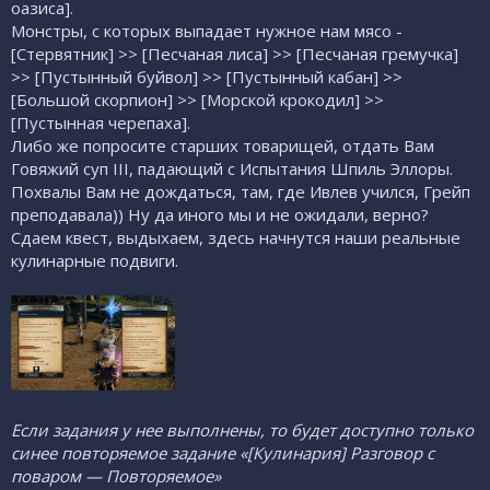
оазиса].
Монстры, с которых выпадает нужное нам мясо -
[Стервятник] >> [Песчаная лиса] >> [Песчаная гремучка]
>> [Пустынный буйвол] >> [Пустынный кабан] >>
[Большой скорпион] >> [Морской крокодил] >>
[Пустынная черепаха].
Либо же попросите старших товарищей, отдать Вам
Говяжий суп III, падающий с Испытания Шпиль Эллоры.
Похвалы Вам не дождаться, там, где Ивлев учился, Грейп
преподавала)) Ну да иного мы и не ожидали, верно?
Сдаем квест, выдыхаем, здесь начнутся наши реальные
кулинарные подвиги.
Если задания у нее выполнены, то будет доступно только
синее повторяемое задание «[Кулинария] Разговор с
поваром — Повторяемое»