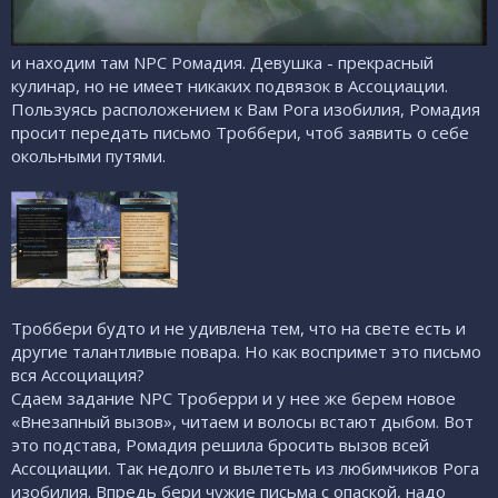
и находим там NPC Ромадия. Девушка - прекрасный
кулинар, но не имеет никаких подвязок в Ассоциации.
Пользуясь расположением к Вам Рога изобилия, Ромадия
просит передать письмо Троббери, чтоб заявить о себе
окольными путями.
Троббери будто и не удивлена тем, что на свете есть и
другие талантливые повара. Но как воспримет это письмо
вся Ассоциация?
Сдаем задание NPC Троберри и у нее же берем новое
«Внезапный вызов», читаем и волосы встают дыбом. Вот
это подстава, Ромадия решила бросить вызов всей
Ассоциации. Так недолго и вылететь из любимчиков Рога
изобилия. Впредь бери чужие письма с опаской, надо