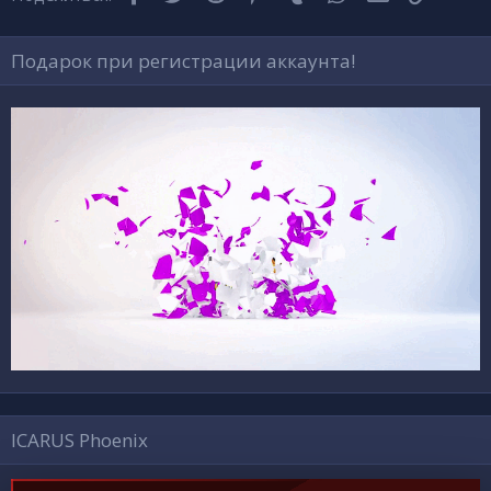
s
:
Подарок при регистрации аккаунта!
ICARUS Phoenix