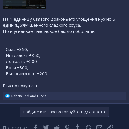
На 1 единицу Святого драконьего угощения нужно 5
единиц Улучшенного сладкого соуса.
Но и усиливает нас новое блюдо побольше:
- Сила +350;
- Интеллект +350;
- Ловкость +200;
- Воля +300;
- Выносливость +200.
Вкусно покушать!
R
GabrialRed
and
Ellora
e
a
c
Войдите или зарегистрируйтесь для ответа.
t
i
o
Facebook
Twitter
Reddit
Pinterest
Tumblr
WhatsApp
Электронная
Ссылка
Поделиться:
n