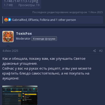
1748714111372.png
1.7 MB
Просмотры: 19
Последнее редактирование модератором:
1 Июн 2025
R
GabrialRed
,
ElfSveta
,
Folkiria
and 1 other person
e
a
c
ToxicFox
t
i
Moderator
Команда форума
o
n
s
4 Июн 2025
#2
:
Как и обещала, покажу вам, как улучшить Святое
драконье угощение.
Сейчас у вас на руках есть рецепт, и вы уже можете
крафтить блюдо самостоятельно, а не покупать на
аукционе: