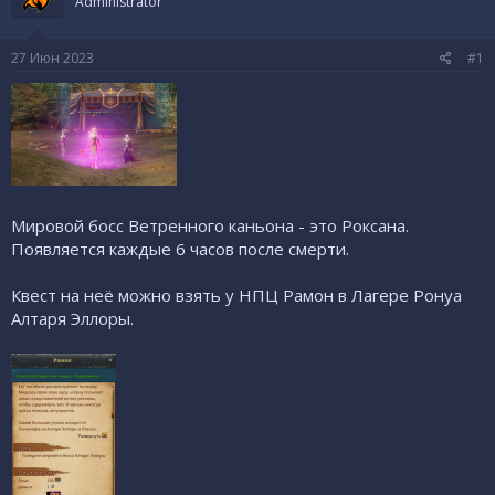
Administrator
е
ч
м
а
ы
л
27 Июн 2023
#1
а
Мировой босс Ветренного каньона - это Роксана.
Появляется каждые 6 часов после смерти.
Квест на неё можно взять у НПЦ Рамон в Лагере Ронуа
Алтаря Эллоры.