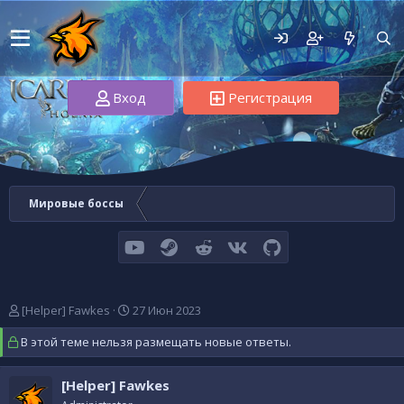
Вход
Регистрация
Мировые боссы
youtube
Steam
Reddit
VK
GitHub
А
Д
[Helper] Fawkes
27 Июн 2023
в
а
В этой теме нельзя размещать новые ответы.
т
т
о
а
р
н
[Helper] Fawkes
т
а