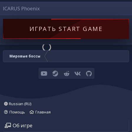
ICARUS Phoenix
ИГРАТЬ START GAME
Мировые боссы
youtube
Steam
Reddit
VK
GitHub
Russian (RU)
Помощь
Главная
Об игре