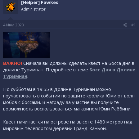
[Helper] Fawkes
т
а
Administrator
е
ч
м
а
ы
л
4 Июл 2023
#1
а
ВАЖНО!
Сначала вы должны сделать квест на Босса дня в
долине Туримнан. Подробнее в теме
Босс Дня в Долине
Туримнан
.
По субботам в 19:55 в Долине Туримнан можно
поучаствовать в событии по защите кролика Юми от волн
мобов с боссами. В награду за участие вы получите
возможность воспользоваться магазином Юми Раббини.
Квест начинается на острове на высоте 1480 метров над
мировым телепортом деревни Гранд-Каньон.