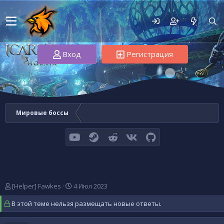
Вход
Регистрация
Мировые боссы
youtube
Steam
Reddit
VK
GitHub
А
Д
[Helper] Fawkes
4 Июл 2023
в
а
В этой теме нельзя размещать новые ответы.
т
т
о
а
р
н