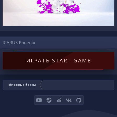
ICARUS Phoenix
ИГРАТЬ START GAME
Мировые боссы
youtube
Steam
Reddit
VK
GitHub