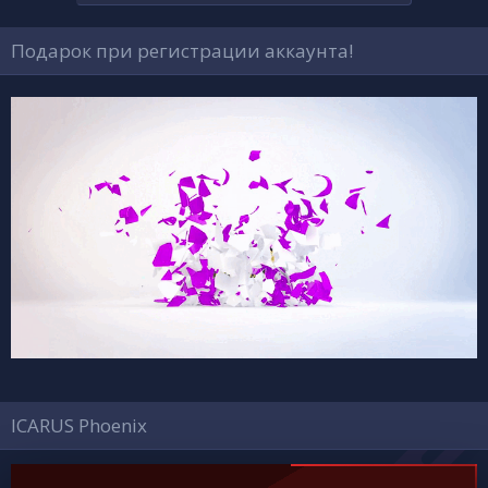
т
а
Подарок при регистрации аккаунта!
ICARUS Phoenix