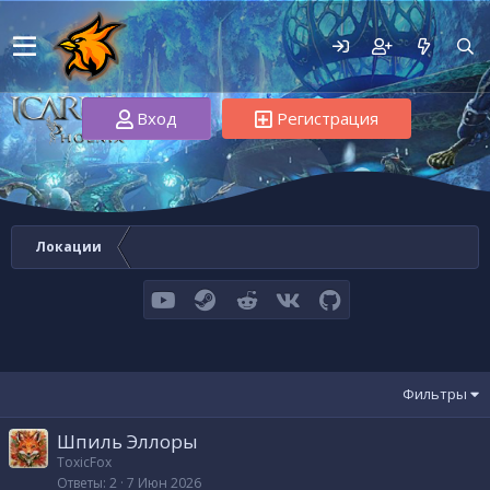
Вход
Регистрация
Локации
youtube
Steam
Reddit
VK
GitHub
Фильтры
Шпиль Эллоры
ToxicFox
Ответы
2
7 Июн 2026