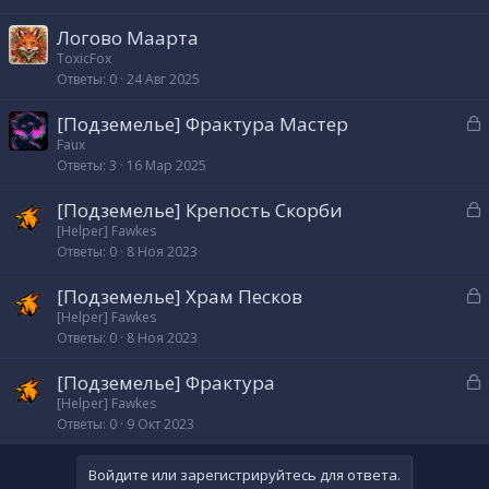
Логово Маарта
ToxicFox
Ответы
0
24 Авг 2025
З
[Подземелье] Фрактура Мастер
а
Faux
Ответы
3
16 Мар 2025
к
р
З
[Подземелье] Крепость Скорби
а
[Helper] Fawkes
т
Ответы
0
8 Ноя 2023
к
а
р
З
[Подземелье] Храм Песков
а
[Helper] Fawkes
т
Ответы
0
8 Ноя 2023
к
а
р
З
[Подземелье] Фрактура
а
[Helper] Fawkes
т
Ответы
0
9 Окт 2023
к
а
р
Войдите или зарегистрируйтесь для ответа.