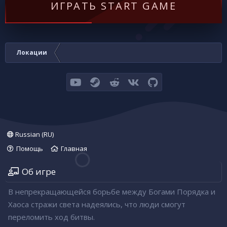
ИГРАТЬ START GAME
Локации
youtube
Steam
Reddit
VK
GitHub
Russian (RU)
Помощь
Главная
Об игре
В непрекращающейся борьбе между Богами Порядка и
Хаоса стражи света надеялись, что люди смогут
переломить ход битвы.