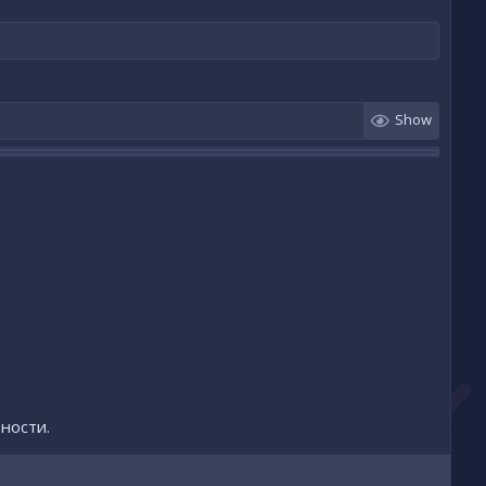
Show
ности
.