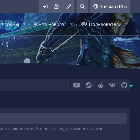
Russian (RU)
Форумы
Что нового?
Пользователи
youtube
Steam
Reddit
VK
GitHu
вать любое имя. Его нельзя будет поменять после