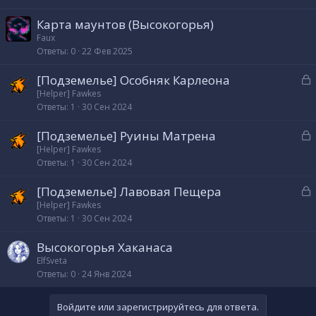
Карта маунтов (Высокогорья)
Faux
Ответы
0
22 Фев 2025
З
[Подземелье] Особняк Карлеона
а
[Helper] Fawkes
Ответы
1
30 Сен 2024
к
р
З
[Подземелье] Руины Матрена
а
[Helper] Fawkes
т
Ответы
1
30 Сен 2024
к
а
р
З
[Подземелье] Лавовая Пещера
а
[Helper] Fawkes
т
Ответы
1
30 Сен 2024
к
а
р
Высокогорья Хаканаса
ElfSveta
т
Ответы
0
24 Янв 2024
а
Войдите или зарегистрируйтесь для ответа.