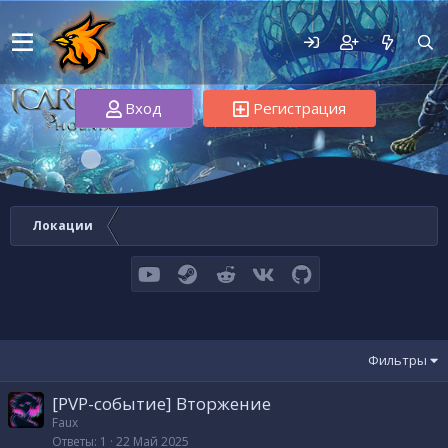
Вход
Регистрация
Локации
youtube
Steam
Reddit
VK
GitHub
Фильтры
[PVP-событие] Вторжение
Faux
Ответы
1
22 Май 2025