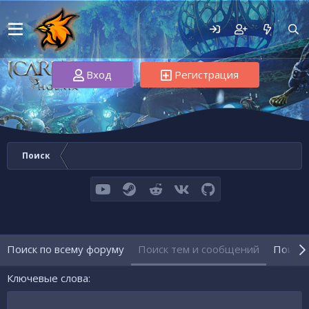
Вход
Регистрация
Поиск
youtube
Steam
Reddit
VK
GitHub
Поиск по всему форуму
Поиск тем и сообщений
Поиск 
Ключевые слова